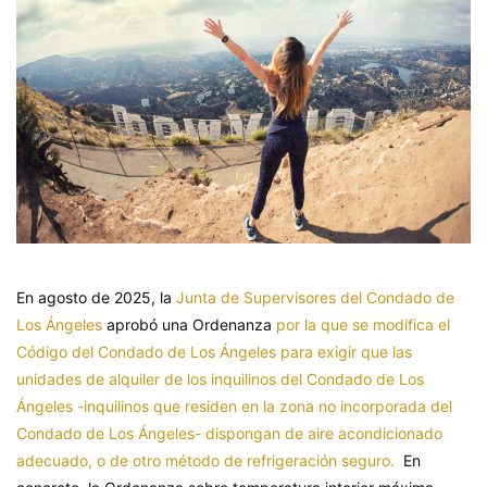
En agosto de 2025, la
Junta de Supervisores del Condado de
Los Ángeles
aprobó una Ordenanza
por la que se modifica el
Código del Condado de Los Ángeles para exigir que las
unidades de alquiler de los inquilinos del Condado de Los
Ángeles -inquilinos que residen en la zona no incorporada del
Condado de Los Ángeles- dispongan de aire acondicionado
adecuado, o de otro método de refrigeración seguro.
En