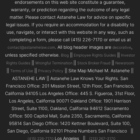
endorsements on this web site constitute a guarantee,
warranty, or prediction regarding the outcome of any legal
matter. Please contact Astanehe Law for advice on specific
legal issues. If you require an accommodation for a disability to
use, navigate, or interact with this website in any way, such as
completing a form, please call (415) 226-7170 or email us at
. All blog header images are
,
contact@astanehelaw.com
decorative
unless specified otherwise.
||
||
Blog
Employee Rights Guides
Investor
||
||
||
Rights Guides
Wrongful Termination
Stock Broker Fraud
Newsroom
||
||
|| Site Map Michael M. Astanehe ||
Terms of Use
Privacy Policy
ASTANEHE LAW || Astanehe Law Knows Your Rights. San
Francisco Office: 201 Mission Street, 12th Floor, San Francisco,
California 94105 Los Angeles Office: 445 S. Figueroa, 31st Floor,
Los Angeles, California 90071 Oakland Office: 1901 Harrison
Street, Suite 1100, Oakland, California 94612 Sacramento
Office: 500 Capitol Mall, Suite 2350, Sacramento, California
95814 San Diego Office: 1420 Kettner Boulevard, Suite 100,
San Diego, California 92101 Phone Numbers San Francisco ||
Los Angeles ||
(415) 226-7170
(213) 267-3170